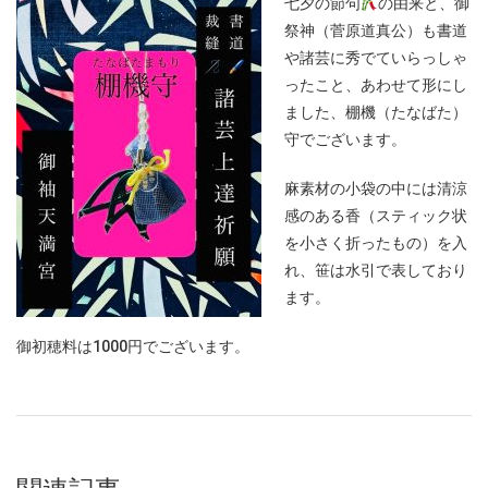
七夕の節句
の由来と、御
祭神（菅原道真公）も書道
や諸芸に秀でていらっしゃ
ったこと、あわせて形にし
ました、棚機（たなばた）
守でございます。
麻素材の小袋の中には清涼
感のある香（スティック状
を小さく折ったもの）を入
れ、笹は水引で表しており
ます。
御初穂料は1000円でございます。