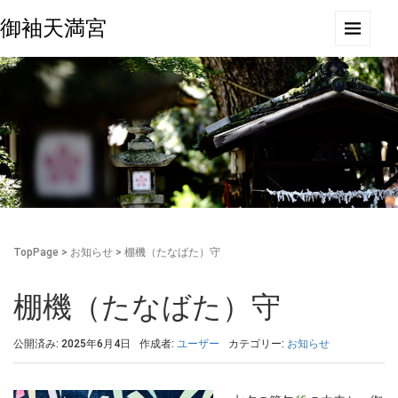
御袖天満宮
TopPage
>
お知らせ
>
棚機（たなばた）守
棚機（たなばた）守
公開済み: 2025年6月4日
作成者:
ユーザー
カテゴリー:
お知らせ