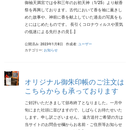
御袖天満宮では令和三年のお初天神（1/25）より献香
祭を再興しております。古代において香を袖に薫きし
めた故事や、神前に香を献上していた過去の写真をも
とにはじめたものです。 長引くコロナウィルスや景気
の低迷による先行きの見 […]
公開済み: 2023年1月8日
作成者:
ユーザー
カテゴリー:
お知らせ
オリジナル御朱印帳のご注文は
こちらからも承っております
ご好評いただきまして頒布終了となりました。一月中
旬にまた社頭に並びますので、しばらくお待たせいた
します。申し訳ございません。 遠方送付ご希望の方は
当サイトのお問合せ欄からお名前・ご住所等お知らせ