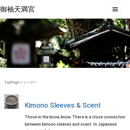
御袖天満宮
TopPage
>
ユーザー
Kimono Sleeves & Scent
Those in the know, know. There is a close connection
between kimono sleeves and scent. In Japanese