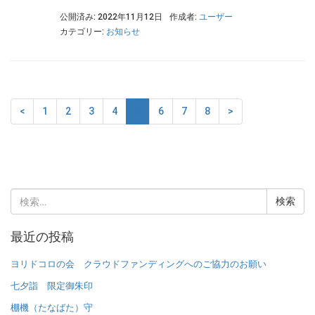
公開済み: 2022年11月12日
作成者:
ユーザー
カテゴリー:
お知らせ
<
1
2
3
4
5
6
7
8
>
検
索:
最近の投稿
ヨリドコロの会 クラウドファンディングへのご協力のお願い
七夕詣 限定御朱印
棚機（たなばた）守